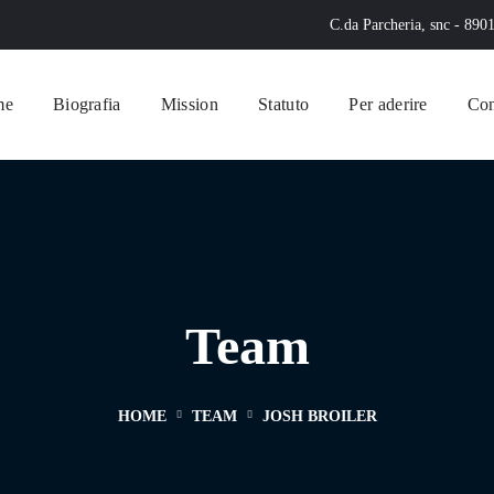
C.da Parcheria, snc - 890
me
Biografia
Mission
Statuto
Per aderire
Con
Team
HOME
TEAM
JOSH BROILER