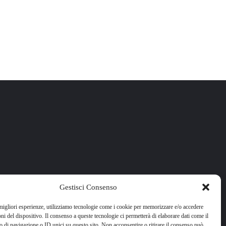
Gestisci Consenso
 migliori esperienze, utilizziamo tecnologie come i cookie per memorizzare e/o accedere
oni del dispositivo. Il consenso a queste tecnologie ci permetterà di elaborare dati come il
di navigazione o ID unici su questo sito. Non acconsentire o ritirare il consenso può