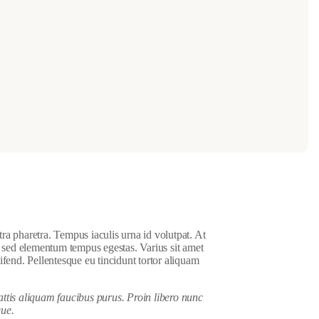
a pharetra. Tempus iaculis urna id volutpat. At
a sed elementum tempus egestas. Varius sit amet
eifend. Pellentesque eu tincidunt tortor aliquam
attis aliquam faucibus purus. Proin libero nunc
que.