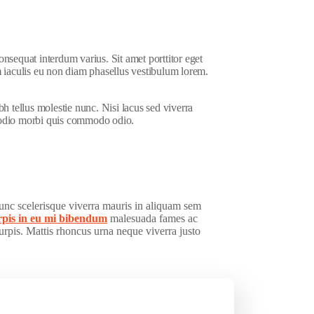
sequat interdum varius. Sit amet porttitor eget
 iaculis eu non diam phasellus vestibulum lorem.
h tellus molestie nunc. Nisi lacus sed viverra
d odio morbi quis commodo odio.
Nunc scelerisque viverra mauris in aliquam sem
rpis in eu mi bibendum
malesuada fames ac
turpis. Mattis rhoncus urna neque viverra justo