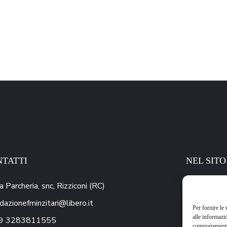
TATTI
NEL SITO
a Parcheria, snc, Rizziconi (RC)
Biografia
dazionefminzitari@libero.it
Per fornire le
Mission
alle informazi
9
3283811555
comportamento 