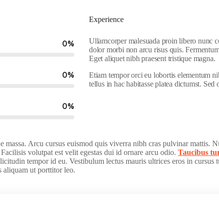
Experience
Ullamcorper malesuada proin libero nunc con
0
%
dolor morbi non arcu risus quis. Fermentum
Eget aliquet nibh praesent tristique magna.
0
%
Etiam tempor orci eu lobortis elementum nib
tellus in hac habitasse platea dictumst. Se
0
%
sque massa. Arcu cursus euismod quis viverra nibh cras pulvinar mattis. 
Facilisis volutpat est velit egestas dui id ornare arcu odio.
Taucibus tu
icitudin tempor id eu. Vestibulum lectus mauris ultrices eros in cursus 
 aliquam ut porttitor leo.