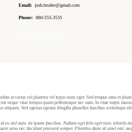
Email:
josh.broiler@gmail.com
Phone:
880-555-3535
m at varius vel pharetra vel turpis nunc eget. Sed tempus urna et pharetr
auctor neque vitae tempus quam pellentesque nec nam. In vitae turpis mass
us aliquam. Sed egestas egestas fringilla phasellus faucibus scelerisque el
d eu nisl nunc mi ipsum faucibus. Nullam eget felis eget nunc lobortis m
uere urna nec tincidunt praesent semper. Pharetra diam sit amet nisl. ne