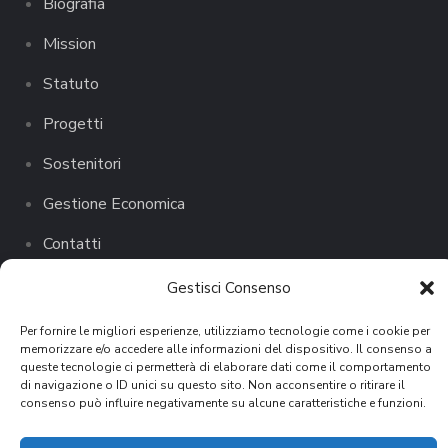
Biografia
Mission
Statuto
Progetti
Sostenitori
Gestione Economica
Contatti
Gestisci Consenso
Per fornire le migliori esperienze, utilizziamo tecnologie come i cookie per
memorizzare e/o accedere alle informazioni del dispositivo. Il consenso a
queste tecnologie ci permetterà di elaborare dati come il comportamento
di navigazione o ID unici su questo sito. Non acconsentire o ritirare il
consenso può influire negativamente su alcune caratteristiche e funzioni.
Cookie Policy