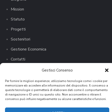
Mission
Statuto
Progetti
Sostenitori
Gestione Economica
Contatti
Gestisci Consenso
Per fornire le migliori esperienze, utilizziamo tecnologie come i cookie per
memorizzare e/o accedere alle informazioni del dispositivo. Il consenso a
queste tecnologie ci permetterà di elaborare dati come il comportamento
di navigazione o ID unici su questo sito. Non acconsentire o ritirare il
consenso può influire negativamente su alcune caratteristiche e funzioni.
Cookie Policy
Copyright © 2025 | Developed with love by
Ajepcom
.