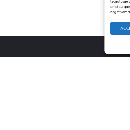
tecnologie 
unici su que
negativament
ACC
NTATTI
NEL SITO
C.da Parcheria, snc, Rizziconi (RC)
Biografi
fondazionefminzitari@libero.it
Mission