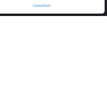
Cookie Policy
a
ori
e Economica