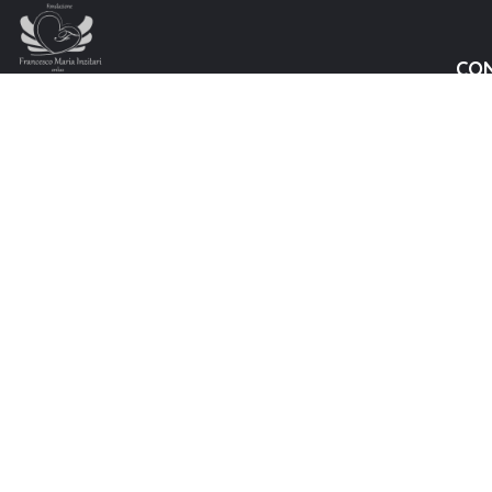
CO
“
La memoria è un presente che non finisce mai di
passare
“
CONTATTACI