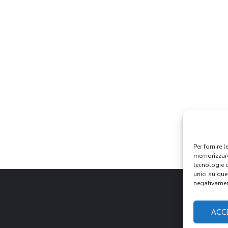
Per fornire 
memorizzare 
tecnologie 
unici su que
negativament
ACC