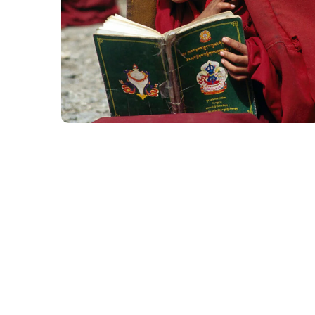
School in Zimbabve
#EDUCATION