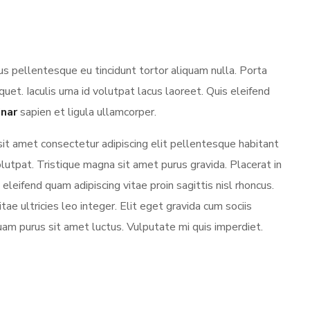
s pellentesque eu tincidunt tortor aliquam nulla. Porta
iquet. Iaculis urna id volutpat lacus laoreet. Quis eleifend
inar
sapien et ligula ullamcorper.
sit amet consectetur adipiscing elit pellentesque habitant
utpat. Tristique magna sit amet purus gravida. Placerat in
eleifend quam adipiscing vitae proin sagittis nisl rhoncus.
tae ultricies leo integer. Elit eget gravida cum sociis
uam purus sit amet luctus. Vulputate mi quis imperdiet.