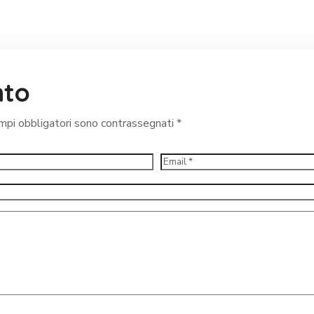
nto
ampi obbligatori sono contrassegnati
*