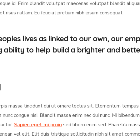
ue id. Enim blandit volutpat maecenas volutpat blandit aliquam 
met risus nullam. Eu feugiat pretium nibh ipsum consequat.
oples lives as linked to our own, our em
bility to help build a brighter and bette
d
turpis massa tincidunt dui ut ornare lectus sit. Elementum tempu
s nunc congue nisi. Blandit massa enim nec dui nunc. Mi bibendu
auctor.
Sapien eget mi proin
sed libero enim sed. Pharetra massa
nean vel elit. Elit duis tristique sollicitudin nibh sit amet comm