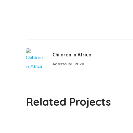
Children in Africa
Agosto 26, 2020
Life Better
Related Projects
#EDUCATION