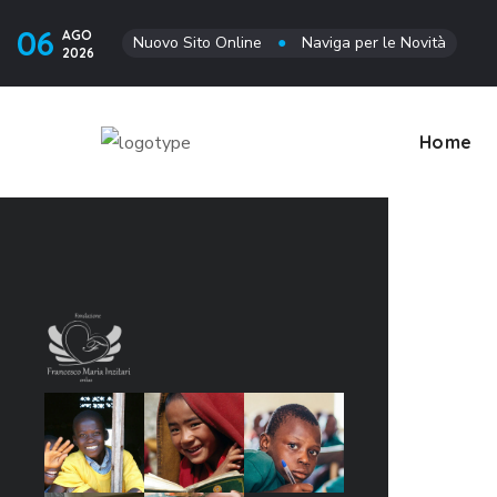
06
AGO
Nuovo Sito Online
●
Naviga per le Novità
2026
Home