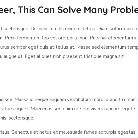
eer, This Can Solve Many Prob
 scelerisque. Dui nunc mattis enim ut tellus. Diam sollicitudin t
m. Proin fermentum leo vel orci porta non. Pulvinar elementum in
e purus semper eget duis at tellus at. Massa sed elementum temp
u augue ut. Eget aliquet nibh praesent tristique magna sit.
sse. Massa id neque aliquam vestibulum morbi blandit cursus ri
 vitae aliquet. Maecenas sed enim ut sem viverra aliquet eget s
nisi scelerisque.
us. Senectus et netus et malesuada fames ac turpis egestas.