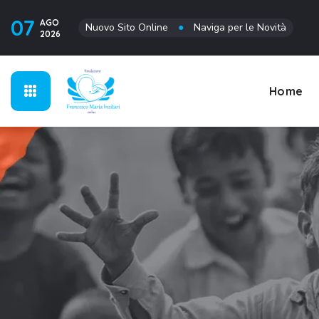
07
AGO
Nuovo Sito Online
●
Naviga per le Novità
2026
Home