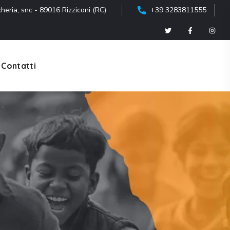
heria, snc - 89016 Rizziconi (RC)
+39 3283811555
Contatti