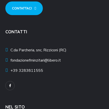
CONTATTACI
CONTATTI
C.da Parcheria, snc, Rizziconi (RC)
fondazionefminzitari@libero.it
+39
3283811555
NEL SITO