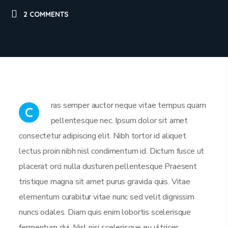
2 COMMENTS
ras semper auctor neque vitae tempus quam
C
pellentesque nec. Ipsum dolor sit amet
consectetur adipiscing elit. Nibh tortor id aliquet
lectus proin nibh nisl condimentum id. Dictum fusce ut
placerat orci nulla dusturen pellentesque Praesent
tristique magna sit amet purus gravida quis. Vitae
elementum curabitur vitae nunc sed velit dignissim
nuncs odales. Diam quis enim lobortis scelerisque
fermentum dui. Nisl nisi scelerisque eu ultrices.