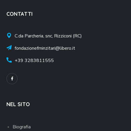
CONTATTI
C.da Parcheria, snc, Rizziconi (RC)
fondazionefminzitari@libero.it
+39
3283811555
NEL SITO
Biografia