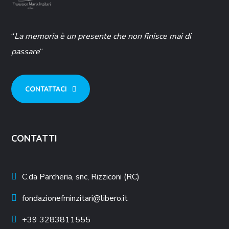
“
La memoria è un presente che non finisce mai di
passare
“
CONTATTACI
CONTATTI
C.da Parcheria, snc, Rizziconi (RC)
fondazionefminzitari@libero.it
+39
3283811555